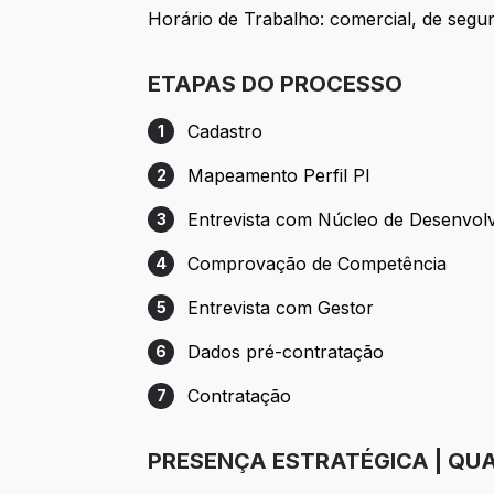
Horário de Trabalho: comercial, de segun
ETAPAS DO PROCESSO
Cadastro
1
Etapa 1: Cadastro
Mapeamento Perfil PI
2
Etapa 2: Mapeamento Perfil PI
Entrevista com Núcleo de Desenvol
3
Etapa 3: Entrevista com Núcleo de Dese
Comprovação de Competência
4
Etapa 4: Comprovação de Competência
Entrevista com Gestor
5
Etapa 5: Entrevista com Gestor
Dados pré-contratação
6
Etapa 6: Dados pré-contratação
Contratação
7
Etapa 7: Contratação
PRESENÇA ESTRATÉGICA | QUA