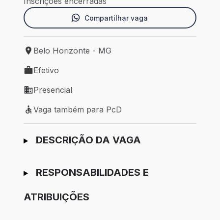
Inscrições encerradas
Compartilhar vaga
Belo Horizonte - MG
Local de trabalho: Belo Horizonte - MG
Efetivo
Tipo de vaga: Efetivo
Presencial
Modelo de trabalho: Presencial
Vaga também para PcD
Vaga também para PcD
Ir para candidatura
DESCRIÇÃO DA VAGA
RESPONSABILIDADES E
ATRIBUIÇÕES