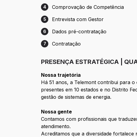
Comprovação de Competência
4
Etapa 4: Comprovação de Competência
Entrevista com Gestor
5
Etapa 5: Entrevista com Gestor
Dados pré-contratação
6
Etapa 6: Dados pré-contratação
Contratação
7
Etapa 7: Contratação
PRESENÇA ESTRATÉGICA | QUA
Nossa trajetória
Há 51 anos, a Telemont contribui para o
presentes em 10 estados e no Distrito F
gestão de sistemas de energia.
Nossa gente
Contamos com profissionais que traduze
atendimento.
Acreditamos que a diversidade fortalece