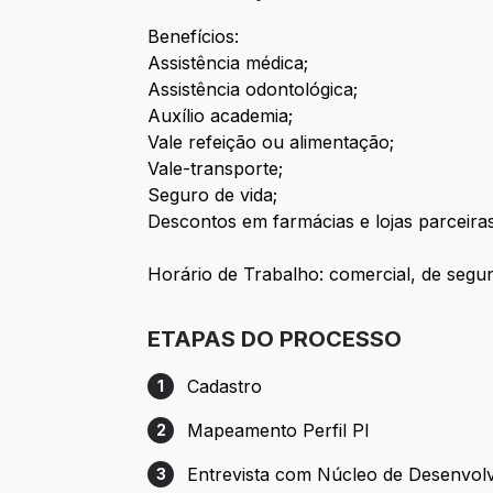
Benefícios:
Assistência médica;
Assistência odontológica;
Auxílio academia;
Vale refeição ou alimentação;
Vale-transporte;
Seguro de vida;
Descontos em farmácias e lojas parceiras
Horário de Trabalho: comercial, de segun
ETAPAS DO PROCESSO
Cadastro
1
Etapa 1: Cadastro
Mapeamento Perfil PI
2
Etapa 2: Mapeamento Perfil PI
Entrevista com Núcleo de Desenvol
3
Etapa 3: Entrevista com Núcleo de Dese