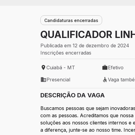
Candidaturas encerradas
QUALIFICADOR LIN
Publicada em 12 de dezembro de 2024
Inscrições encerradas
Cuiabá - MT
Efetivo
Local de trabalho: Cuiabá - MT
Tipo de vaga: 
Presencial
Vaga tamb
Modelo de trabalho: Presencial
Vaga também 
DESCRIÇÃO DA VAGA
Buscamos pessoas que sejam inovadoras
com as pessoas. Acreditamos que nossa 
soluções aos nossos clientes internos e 
a diferença, junte-se ao nosso time. In