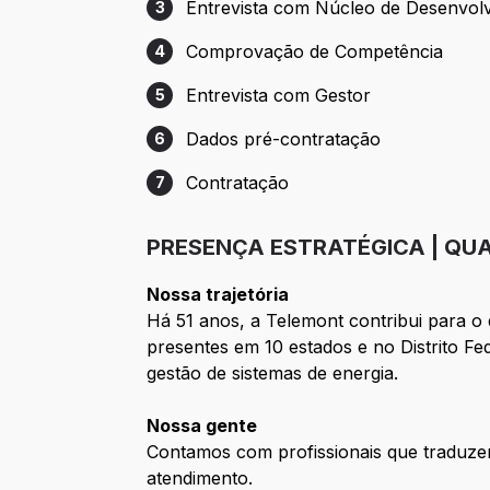
Entrevista com Núcleo de Desenvol
3
Etapa 3: Entrevista com Núcleo de Dese
Comprovação de Competência
4
Etapa 4: Comprovação de Competência
Entrevista com Gestor
5
Etapa 5: Entrevista com Gestor
Dados pré-contratação
6
Etapa 6: Dados pré-contratação
Contratação
7
Etapa 7: Contratação
PRESENÇA ESTRATÉGICA | QUA
Nossa trajetória
Há 51 anos, a Telemont contribui para o
presentes em 10 estados e no Distrito F
gestão de sistemas de energia.
Nossa gente
Contamos com profissionais que traduze
atendimento.